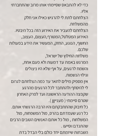
כדי לא להתבאס שסיימתי אותו מרוב שהתחברתי
אליו.
הצלחתם לתת לי להרגיש כאילו אני חלק
מהמשלחת.
הצלחתם להעביר את האירוע הזה בכל היבטיו.
האירוע המטלטל,המטורף,העצום, העצוב,
החשוף, הנוגע, החזק, המעשיר את הידע בפעולות
שלכם.
משלחת החילוץ של ישראל,
המרגש באמת עד דמעות ולא פעם אחת,
והשמח לרגעים, על אף שלא היו ניצולים
וגילוי הנשמות.
אין מספיק מילים לתאר עד כמה הצלחתם לגרום
לי להיסחף ולהתחבר לכל הרגעים מהרגע
שקפצה ההודעה הראשונה ועד לפרק האחרון
שטרם סיימתי ( מענייןןן ).
כל חיבוק שהתחבקתם והיו הרבה הרגשתי אותם.
כל רגע שעמדתם בהרס, מול המשפחות, מול
המשלחות , מול כל אותם האנשים הטובים הרבים
שהתנדבו וסייעו .
השבתות שיזמתם יחד כולם בלי הבדל בדת